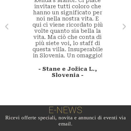
 con
Kenda's Manor. Ci piace
col
ti in
invitare tutti coloro che
pers
hanno un significato per
 delle
noi nella nostra vita. E
- Ma
Tutti
qui ci viene ricordato più
li.
volte quanto sia bella la
mio
vita. Ma ciò che conta di
oro e
più siete voi, lo staff di
questa villa. Insuperabile
a di
in Slovenia. Un omaggio!
rno.
- Stane e Jožica L.,
Slovenia -
-
E-NEWS
Ricevi offerte speciali, novita e annunci di eventi via
email.