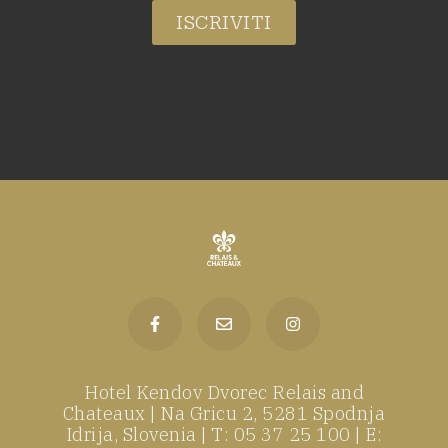
ISCRIVITI
Hotel Kendov Dvorec Relais and
Chateaux | Na Gricu 2, 5281 Spodnja
Idrija, Slovenia | T: 05 37 25 100 | E: