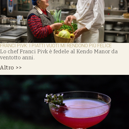
FRANCI PIVK: I PIATTI VUOTI MI RENDONO PIÙ FELICE
Lo chef Franci Pivk è fedele al Kendo Manor da
ventotto anni.
Altro >>