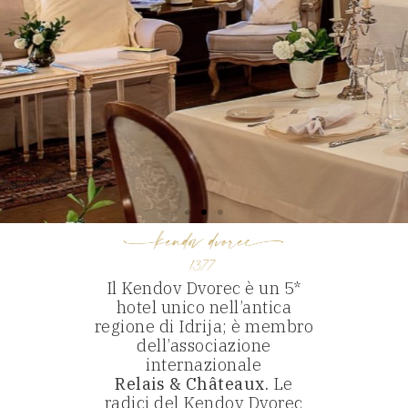
In una casa dove
Il Kendov Dvorec è un 5*
hotel unico nell’antica
il tempo scorre
regione di Idrija; è membro
più lentamente
dell’associazione
internazionale
Relais & Châteaux.
Le
radici del Kendov Dvorec