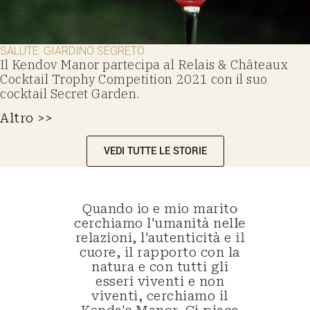
SALUTE: GIARDINO SEGRETO
Il Kendov Manor partecipa al Relais & Châteaux
Cocktail Trophy Competition 2021 con il suo
cocktail Secret Garden.
Altro >>
VEDI TUTTE LE STORIE
ima!
Quando io e mio marito
La s
molto
cerchiamo l'umanità nelle
fas
zato
relazioni, l'autenticità e il
com
ee
cuore, il rapporto con la
salt
 una
natura e con tutti gli
di 
re di
esseri viventi e non
pos
 una
viventi, cerchiamo il