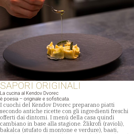
SAPORI ORIGINALI
La cucina al Kendov Dvorec
è poesia – originale e sofisticata.
I cuochi del Kendov Dvorec preparano piatti
secondo antiche ricette con gli ingredienti freschi
offerti dai dintorni. I menù della casa quindi
cambiano in base alla stagione. Žlikrofi (ravioli),
bakalca (stufato di montone e verdure), baati,