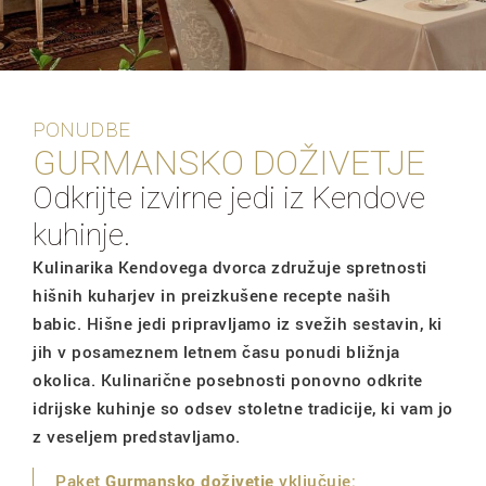
PONUDBE
GURMANSKO DOŽIVETJE
Odkrijte izvirne jedi iz Kendove
kuhinje.
Kulinarika Kendovega dvorca združuje spretnosti
hišnih kuharjev in preizkušene recepte naših
babic. Hišne jedi pripravljamo iz svežih sestavin, ki
jih v posameznem letnem času ponudi bližnja
okolica. Kulinarične posebnosti ponovno odkrite
idrijske kuhinje so odsev stoletne tradicije, ki vam jo
z veseljem predstavljamo.
Paket
Gurmansko doživetje
vključuje: