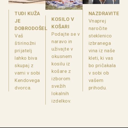
TUDI KUŽA
NAZDRAVITE
KOSILO V
JE
Vnaprej
KOŠARI
DOBRODOŠEL
naročite
Podajte se v
Vaš
steklenico
naravo in
štirinožni
izbranega
uživajte v
prijatelj
vina iz naše
okusnem
lahko biva
kleti, ki vas
kosilu iz
skupaj z
bo pričakala
košare z
vami
v sobi
v sobi ob
izborom
Kendovega
vašem
svežih
dvorca.
prihodu.
lokalnih
izdelkov.