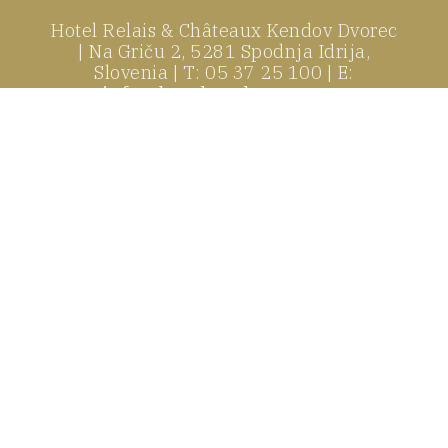
Hotel Relais & Châteaux Kendov Dvorec
| Na Griču 2, 5281 Spodnja Idrija,
Slovenia | T: 05 37 25 100 | E:
info@kendov-dvorec.com
Uradna Spletna Stran. Garancija
Najugodnejše Spletne Cene.
Vse pravice pridržane © 2018 Hotel Kendov dvorecs (1A): WBLJUI02 | Sabre (AA):
WB50757 | Apollo/Galileo (UA): WB33210 | Worldspan (1P): WBSI02
English
Français
Deutsch
Italiano
Slovenščina