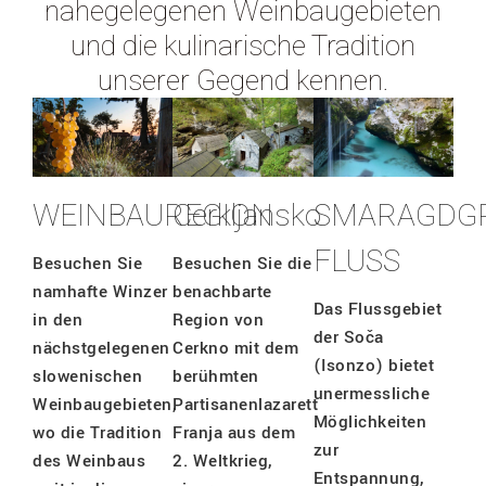
nahegelegenen Weinbaugebieten
und die kulinarische Tradition
unserer Gegend kennen.
SMARAGDG
WEINBAUREGION
Cerkljansko
FLUSS
Besuchen Sie
Besuchen Sie die
namhafte Winzer
benachbarte
Das Flussgebiet
in den
Region von
der Soča
nächstgelegenen
Cerkno mit dem
(Isonzo) bietet
slowenischen
berühmten
unermessliche
Weinbaugebieten,
Partisanenlazarett
Möglichkeiten
wo die Tradition
Franja aus dem
zur
des Weinbaus
2. Weltkrieg,
Entspannung,