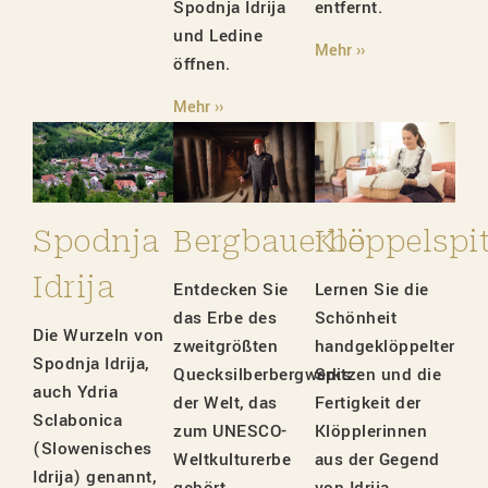
Spodnja Idrija
entfernt.
und Ledine
Mehr ››
öffnen.
Mehr ››
Spodnja
Bergbauerbe
Klöppelspi
Idrija
Entdecken Sie
Lernen Sie die
das Erbe des
Schönheit
Die Wurzeln von
zweitgrößten
handgeklöppelter
Spodnja Idrija,
Quecksilberbergwerks
Spitzen und die
auch Ydria
der Welt, das
Fertigkeit der
Sclabonica
zum UNESCO-
Klöpplerinnen
(Slowenisches
Weltkulturerbe
aus der Gegend
Idrija) genannt,
gehört.
von Idrija