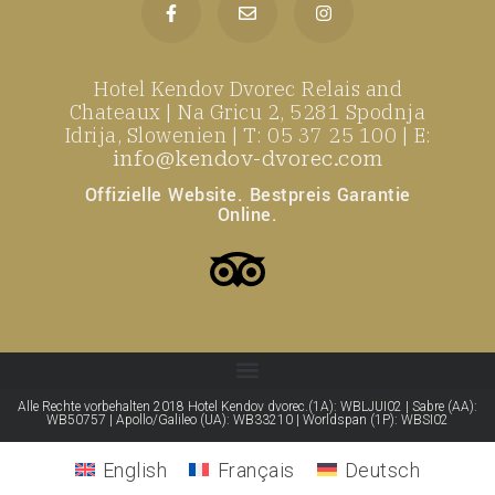
Hotel Kendov Dvorec Relais and
Chateaux | Na Gricu 2, 5281 Spodnja
Idrija, Slowenien | T: 05 37 25 100 | E:
info@kendov-dvorec.com
Offizielle Website. Bestpreis Garantie
Online.
Alle Rechte vorbehalten 2018 Hotel Kendov dvorec.(1A): WBLJUI02 | Sabre (AA):
WB50757 | Apollo/Galileo (UA): WB33210 | Worldspan (1P): WBSI02
English
Français
Deutsch