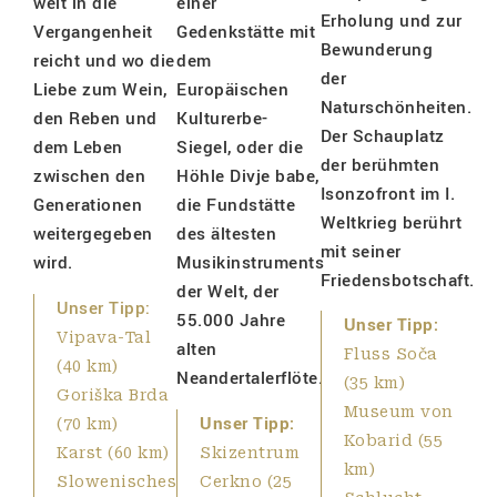
weit in die
einer
Erholung und zur
Vergangenheit
Gedenkstätte mit
Bewunderung
reicht und wo die
dem
der
Liebe zum Wein,
Europäischen
Naturschönheiten.
den Reben und
Kulturerbe-
Der Schauplatz
dem Leben
Siegel, oder die
der berühmten
zwischen den
Höhle Divje babe,
Isonzofront im I.
Generationen
die Fundstätte
Weltkrieg berührt
weitergegeben
des ältesten
mit seiner
wird.
Musikinstruments
Friedensbotschaft.
der Welt, der
Unser Tipp:
55.000 Jahre
Unser Tipp:
Vipava-Tal
alten
Fluss Soča
(40 km)
Neandertalerflöte.
(35 km)
Goriška Brda
Museum von
Unser Tipp:
(70 km)
Kobarid (55
Karst (60 km)
Skizentrum
km)
Slowenisches
Cerkno (25