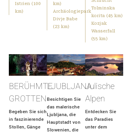
Schlucht
Istrien (100
km)
Tolminska
km)
Archäologiepark
korita (45 km)
Divje Babe
Kozjak
(23 km)
Wasserfall
(55 km)
BERÜHMTE
LJUBLJANA
Julische
GROTTEN
Alpen
Besichtigen Sie
das malerische
Begeben Sie sich
Entdecken Sie
Ljubljana, die
in faszinierende
das Paradies
Hauptstadt von
Stollen, Gänge
unter dem
Slowenien, die