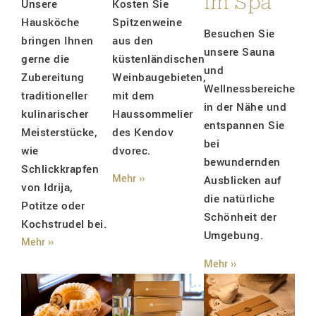
im Spa
Unsere
Kosten Sie
Hausköche
Spitzenweine
Besuchen Sie
bringen Ihnen
aus den
unsere Sauna
gerne die
küstenländischen
und
Zubereitung
Weinbaugebieten,
Wellnessbereiche
traditioneller
mit dem
in der Nähe und
kulinarischer
Haussommelier
entspannen Sie
Meisterstücke,
des Kendov
bei
wie
dvorec.
bewundernden
Schlickkrapfen
Mehr ››
Ausblicken auf
von Idrija,
die natürliche
Potitze oder
Schönheit der
Kochstrudel bei.
Umgebung.
Mehr ››
Mehr ››