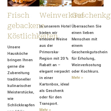
Frisch
Weinverkauf
Geschenkg
gebackene
In unserem Hotel
Überraschen Sie
bieten wir
einen lieben
Köstlichkeiten
erlesene Weine
Menschen mit
aus der
einem
Unsere
Primorska-
Geschenkgutschein
Hausköche
Region mit 20 %
für Erholung,
bringen Ihnen
Rabatt an –
Weinverkostung
gerne die
elegant verpackt
oder Kochkurs.
Zubereitung
in einer
Mehr ››
traditioneller
Kartonbox, ideal
kulinarischer
als Geschenk
Meisterstücke,
oder für den
wie
Transport.
Schlickkrapfen
Mehr ››