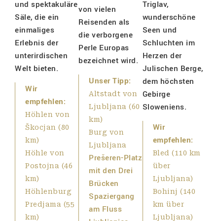
und spektakuläre
Triglav,
von vielen
Säle, die ein
wunderschöne
Reisenden als
einmaliges
Seen und
die verborgene
Erlebnis der
Schluchten im
Perle Europas
unterirdischen
Herzen der
bezeichnet wird.
Welt bieten.
Julischen Berge,
Unser Tipp:
dem höchsten
Wir
Gebirge
Altstadt von
empfehlen:
Sloweniens.
Ljubljana (60
Höhlen von
km)
Wir
Škocjan (80
Burg von
empfehlen:
km)
Ljubljana
Höhle von
Bled (110 km
Prešeren-Platz
Postojna (46
über
mit den Drei
km)
Ljubljana)
Brücken
Höhlenburg
Bohinj (140
Spaziergang
Predjama (55
km über
am Fluss
km)
Ljubljana)