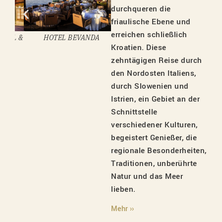
durchqueren die
friaulische Ebene und
erreichen schließlich
EL &
HOTEL BEVANDA
HOTEL KENDOV DVOREC
Kroatien. Diese
zehntägigen Reise durch
den Nordosten Italiens,
durch Slowenien und
Istrien, ein Gebiet an der
Schnittstelle
verschiedener Kulturen,
begeistert Genießer, die
regionale Besonderheiten,
Traditionen, unberührte
Natur und das Meer
lieben.
Mehr ››