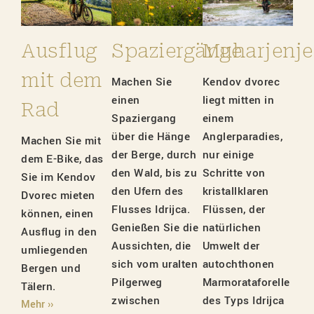
Ausflug
Spaziergänge
Muharjenje
mit dem
Machen Sie
Kendov dvorec
einen
liegt mitten in
Rad
Spaziergang
einem
über die Hänge
Anglerparadies,
Machen Sie mit
der Berge, durch
nur einige
dem E-Bike, das
den Wald, bis zu
Schritte von
Sie im Kendov
den Ufern des
kristallklaren
Dvorec mieten
Flusses Idrijca.
Flüssen, der
können, einen
Genießen Sie die
natürlichen
Ausflug in den
Aussichten, die
Umwelt der
umliegenden
sich vom uralten
autochthonen
Bergen und
Pilgerweg
Marmorataforelle
Tälern.
zwischen
des Typs Idrijca
Mehr ››