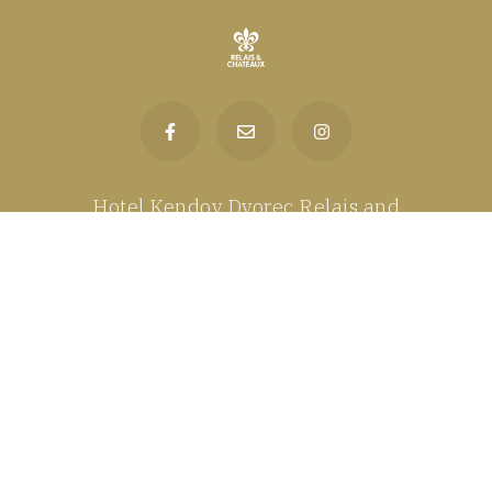
Hotel Kendov Dvorec Relais and
Chateaux | Na Gricu 2, 5281 Spodnja
Idrija, Slowenien | T: 05 37 25 100 | E:
info@kendov-dvorec.com
Offizielle Website. Bestpreis Garantie
Online.