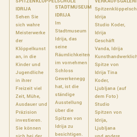
VERKAUFSGALERI
SPITZENKLÖPPELSCHULE
STADTMUSEUM
Spitzenklöppelsch
IDRIJA
IDRIJA
Idrija
Sehen Sie
Im
Studio Koder,
sich wahre
Stadtmuseum
Idrija
Meisterwerke
Idrija, das
Geschäft
der
seine
Vanda, Idrija
Klöppelkunst
Räumlichkeiten
Kunsthandwerklic
an, in die
im vornehmen
Spitze von
Kinder und
Schloss
Idrija Tina
Jugendliche
Gewerkenegg
Koder,
in ihrer
hat, ist die
Ljubljana (auf
Freizeit viel
ständige
dem Foto)
Zeit, Mühe,
Ausstellung
Studio
Ausdauer und
über die
Spitzen von
Präzision
Spitzen von
Idrija,
investieren.
Idrija zu
Ljubljana
Sie können
besichtigen.
und andere
sich bei der